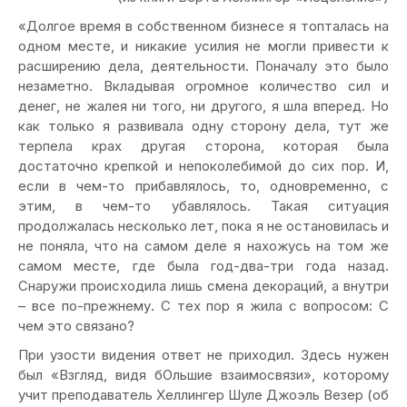
«Долгое время в собственном бизнесе я топталась на
одном месте, и никакие усилия не могли привести к
расширению дела, деятельности. Поначалу это было
незаметно. Вкладывая огромное количество сил и
денег, не жалея ни того, ни другого, я шла вперед. Но
как только я развивала одну сторону дела, тут же
терпела крах другая сторона, которая была
достаточно крепкой и непоколебимой до сих пор. И,
если в чем-то прибавлялось, то, одновременно, с
этим, в чем-то убавлялось. Такая ситуация
продолжалась несколько лет, пока я не остановилась и
не поняла, что на самом деле я нахожусь на том же
самом месте, где была год-два-три года назад.
Снаружи происходила лишь смена декораций, а внутри
– все по-прежнему. С тех пор я жила с вопросом: С
чем это связано?
При узости видения ответ не приходил. Здесь нужен
был «Взгляд, видя бОльшие взаимосвязи», которому
учит преподаватель Хеллингер Шуле Джоэль Везер (об