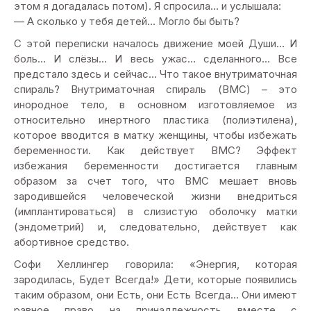
этом я догадалась потом). Я спросила… и услышала:
— А сколько у тебя детей… Могло бы быть?
С этой переписки началось движение моей Души… И
боль… И слёзы… И весь ужас… сделанного… Все
предстало здесь и сейчас… Что такое внутриматочная
спираль? Внутриматочная спираль (ВМС) – это
инородное тело, в основном изготовляемое из
относительно инертного пластика (полиэтилена),
которое вводится в матку женщины, чтобы избежать
беременности. Как действует ВМС? Эффект
избежания беременности достигается главным
образом за счет того, что ВМС мешает вновь
зародившейся человеческой жизни внедриться
(имплантироваться) в слизистую оболочку матки
(эндометрий) и, следовательно, действует как
абортивное средство.
Софи Хеллингер говорила: «Энергия, которая
зародилась, Будет Всегда!» Дети, которые появились
таким образом, они Есть, они Есть Всегда… Они имеют
равное право на принадлежность вместе с