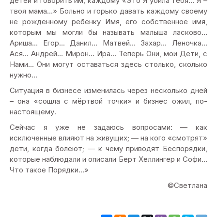
детей и говорить им, каждому «Это Я убила тебя… Я –
твоя мама…» Больно и горько давать каждому своему
не рожденному ребенку Имя, его собственное имя,
которым мы могли бы называть малыша ласково…
Ариша… Егор… Данил… Матвей… Захар… Леночка…
Ася… Андрей… Мирон… Ира… Теперь Они, мои Дети, с
Нами… Они могут оставаться здесь столько, сколько
нужно…
Ситуация в бизнесе изменилась через несколько дней
– она «сошла с мёртвой точки» и бизнес ожил, по-
настоящему.
Сейчас я уже не задаюсь вопросами: — как
исключенные влияют на живущих; — на кого «смотрят»
дети, когда болеют; — к чему приводят Беспорядки,
которые наблюдали и описали Берт Хеллингер и Софи…
Что такое Порядки…»
©Светлана