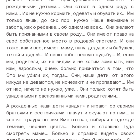
рожденными детьми… Они стоят в одном ряду с
ними… Их не нужно кормить, одевать и обувать их… Им
только лишь, до сих пор, нужно Наше внимание и
забота, как о ребенке… об одном из всех… Они желают
быть признанными в своем роду… Они имеют право на
своё собственное место в родовой системе. И они
тоже, как и все, имеют маму, папу, дедушек и бабушек,
тётей и дядей… И свою собственную судьбу… И, если
мы, родители, их не видим и не хотим замечать, или
нам, взрослым, очень больно признаться в том, что
Это мы убили их, тогда… Они, наши дети, от этого
никуда не деваются, не исчезают и не пропадают… Им
от нас, ничего не нужно, уже… Они только хотят быть
увиденными и распознанными нами, родителями…
А рожденные наши дети «видят» и играют со своими
братьями и сестричками, плачут и скучают по ним… и
«носят траур» по ним Вместо нас, выбирая в одежде
темные, черные цвета… Больно и страшно Туда
смотреть маме… Больно и страшно видеть своих