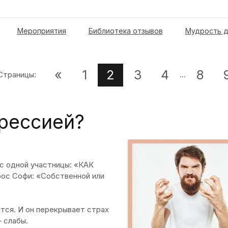
Мероприятия
Библиотека отзывов
Мудрость д
«
1
2
3
4
8
Страницы
:
...
грессией?
ос одной участницы: «КАК
с Софи: «Собственной или
ится. И он перекрывает страх
 слабы.