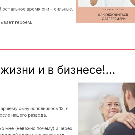
В остальное время они – сильные.
бывает героем.
жизни и в бизнесе!...
таршему сыну исполнилось 13, я
осле нашего развода.
ко мне (неважно почему) и через
редной ссоры, я сказала ему: