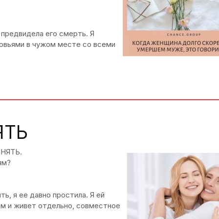
 предвидела его смерть. Я
ыновьями в чужом месте со всеми
ЯТЬ
ИНЯТЬ.
ям?
ь, я ее давно простила. Я ей
ом и живет отдельно, совместное
.