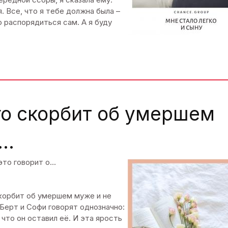
я. Все, что я тебе должна была –
ю распорядиться сам. А я буду
го скорбит об умершем
..
о говорит о...
скорбит об умершем муже и не
 Берт и Софи говорят однозначно:
что он оставил её. И эта ярость