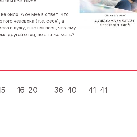
была и все такое.
не было. А он мне в ответ, что
этого человека (т.е. себя), а
ела в лужу, и не нашлась, что ему
был другой отец, но эта же мать?
15
16-20
36-40
41-41
...